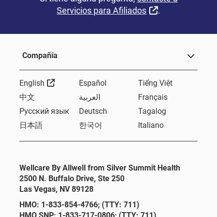
Sitio Externo
Servicios para Afiliados
.
Compañía
Sitio Externo
English
Español
Tiếng Việt
中文
العربية
Français
Русский язык
Deutsch
Tagalog
日本語
한국어
Italiano
Wellcare By Allwell from Silver Summit Health
2500 N. Buffalo Drive, Ste 250
Las Vegas, NV 89128
HMO: 1-833-854-4766; (TTY: 711)
HMO SNP: 1-833-717-0806; (TTY: 711)