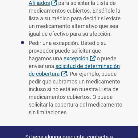
Sitio Externo
Afiliados
para solicitar la Lista de
medicamentos cubiertos. Enséñele la
lista a su médico para decidir si existe
un medicamento alternativo que sea
igual de efectivo para su afección.
Pedir una excepción. Usted o su
proveedor puede solicitar que
Sitio Externo
hagamos una
excepción
o puede
enviar una
solicitud de determinación
Sitio Externo
de cobertura
. Por ejemplo, puede
pedir que cubramos un medicamento
incluso si no está en nuestra Lista de
medicamentos cubiertos. O puede
solicitar la cobertura del medicamento
sin limitaciones.
Si tiene alguna pregunta,
contacte a