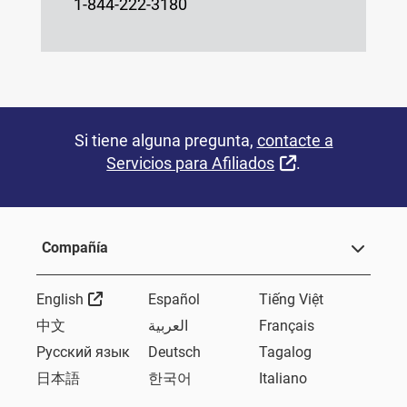
1-844-222-3180
Si tiene alguna pregunta,
contacte a
Sitio Externo
Servicios para Afiliados
.
Compañía
Sitio Externo
English
Español
Tiếng Việt
中文
العربية
Français
Русский язык
Deutsch
Tagalog
日本語
한국어
Italiano