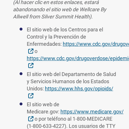
(Al hacer clic en estos enlaces, estará
abandonando el sitio web de Wellcare By
Allwell from Silver Summit Health).
El sitio web de los Centros para el
Control y la Prevención de
Enfermedades:
https://www.cdc.gov/drugov
Sitio Externo
o
https://www.cdc.gov/drugoverdose/epidemi
Sitio Externo
El sitio web del Departamento de Salud
y Servicios Humanos de los Estados
Unidos:
https://www.hhs.gov/opioids/
Sitio Externo
El sitio web de
Medicare.gov:
https://www.medicare.gov/
Sitio Externo
o por teléfono al 1-800-MEDICARE
(1-800-633-4227). Los usuarios de TTY