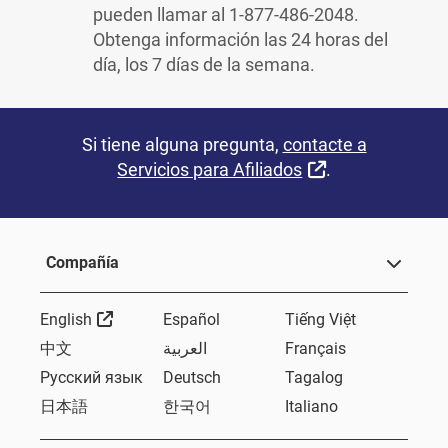
pueden llamar al 1-877-486-2048.
Obtenga información las 24 horas del
día, los 7 días de la semana.
Si tiene alguna pregunta,
contacte a
Sitio Externo
Servicios para Afiliados
.
Compañía
Sitio Externo
English
Español
Tiếng Việt
中文
العربية
Français
Русский язык
Deutsch
Tagalog
日本語
한국어
Italiano