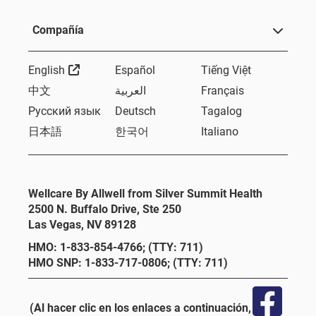
Compañía
Sitio Externo
English
Español
Tiếng Việt
中文
العربية
Français
Русский язык
Deutsch
Tagalog
日本語
한국어
Italiano
Wellcare By Allwell from Silver Summit Health
2500 N. Buffalo Drive, Ste 250
Las Vegas, NV 89128
HMO: 1-833-854-4766; (TTY: 711)
HMO SNP: 1-833-717-0806; (TTY: 711)
(Al hacer clic en los enlaces a continuación,