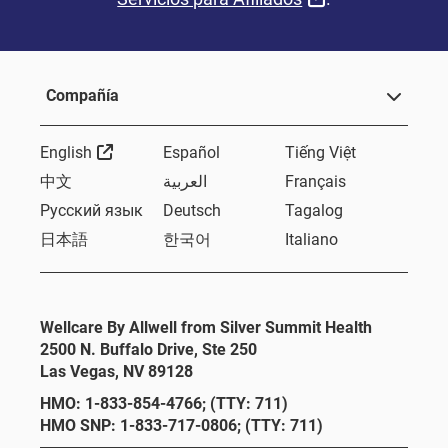
Compañía
Sitio Externo
English
Español
Tiếng Việt
中文
العربية
Français
Русский язык
Deutsch
Tagalog
日本語
한국어
Italiano
Wellcare By Allwell from Silver Summit Health
2500 N. Buffalo Drive, Ste 250
Las Vegas, NV 89128
HMO: 1-833-854-4766; (TTY: 711)
HMO SNP: 1-833-717-0806; (TTY: 711)